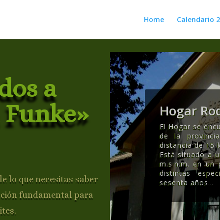
Home
Calendario 
dos a
 Funke»
Hogar Rod
El Hogar se encu
de la provinc
distancia de 15 
Está situado a 
m.s.n.m. en un
distintas esp
e lo que necesitas saber
sesenta años..
.
ación fundamental para
ites.