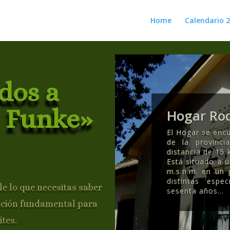
Home
Calendario 
dos a
 Funke»
Hogar Rod
El Hogar se encu
de la provinc
distancia de 15 
Está situado a 
m.s.n.m. en un
distintas esp
e lo que necesitas saber
sesenta años..
.
ación fundamental para
ites.