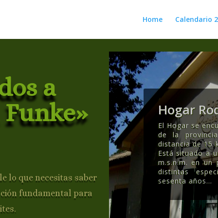
Home
Calendario 
dos a
 Funke»
Hogar Rod
El Hogar se encu
de la provinc
distancia de 15 
Está situado a 
m.s.n.m. en un
distintas esp
e lo que necesitas saber
sesenta años..
.
ación fundamental para
ites.