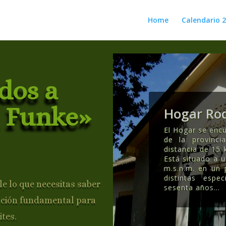
Home
Calendario 
dos a
 Funke»
Hogar Rod
El Hogar se encu
de la provinc
distancia de 15 
Está situado a 
m.s.n.m. en un
distintas esp
e lo que necesitas saber
sesenta años..
.
ación fundamental para
ites.