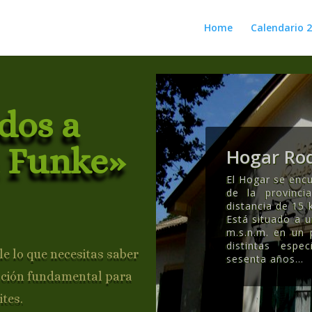
Home
Calendario 
dos a
 Funke»
Hogar Rod
El Hogar se encu
de la provinc
distancia de 15 
Está situado a 
m.s.n.m. en un
distintas esp
e lo que necesitas saber
sesenta años..
.
ación fundamental para
ites.