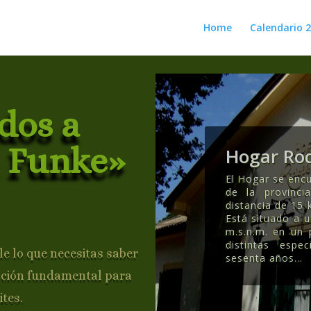
Home
Calendario 
dos a
 Funke»
Hogar Rod
El Hogar se encu
de la provinc
distancia de 15 
Está situado a 
m.s.n.m. en un
distintas esp
e lo que necesitas saber
sesenta años..
.
ación fundamental para
ites.