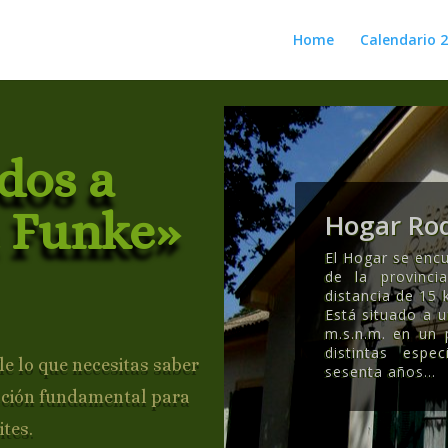
Home
Calendario 
dos a
 Funke»
Hogar Rod
El Hogar se encu
de la provinc
distancia de 15 
Está situado a 
m.s.n.m. en un
distintas esp
e lo que necesitas saber
sesenta años..
.
ación fundamental para
ites.