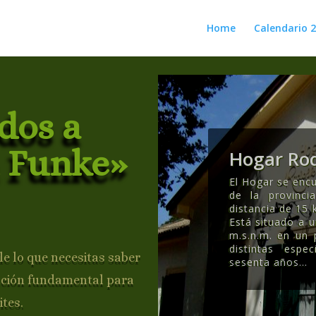
Home
Calendario 
dos a
 Funke»
Hogar Rod
El Hogar se encu
de la provinc
distancia de 15 
Está situado a 
m.s.n.m. en un
distintas esp
e lo que necesitas saber
sesenta años..
.
ación fundamental para
ites.