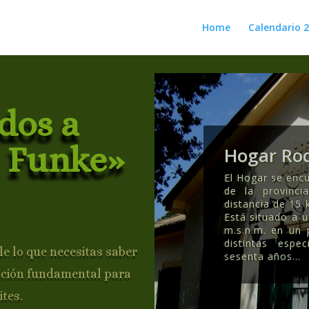
Home
Calendario 
dos a
 Funke»
Hogar Rod
El Hogar se encu
de la provinc
distancia de 15 
Está situado a 
m.s.n.m. en un
distintas esp
e lo que necesitas saber
sesenta años..
.
ación fundamental para
ites.