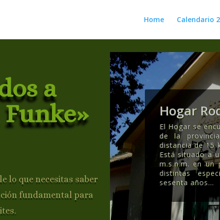
Home
Calendario 
dos a
 Funke»
Hogar Rod
El Hogar se encu
de la provinc
distancia de 15 
Está situado a 
m.s.n.m. en un
distintas esp
e lo que necesitas saber
sesenta años..
.
ación fundamental para
ites.