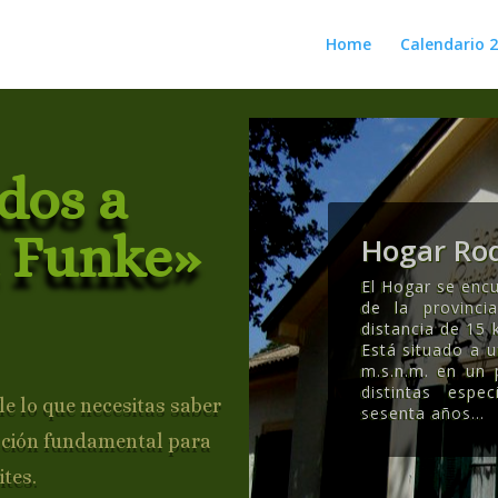
Home
Calendario 
dos a
 Funke»
Hogar Rod
El Hogar se encu
de la provinc
distancia de 15 
Está situado a 
m.s.n.m. en un
distintas esp
e lo que necesitas saber
sesenta años..
.
ación fundamental para
ites.